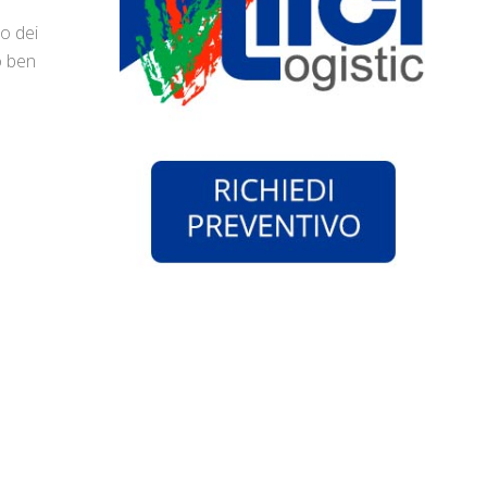
io dei
o ben