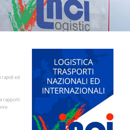
i rapidi ed
a rapporti
rire