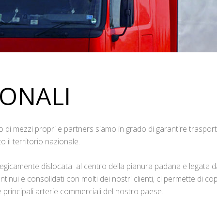
IONALI
lio di mezzi propri e partners siamo in grado di garantire trasport
to il territorio nazionale.
egicamente dislocata al centro della pianura padana e legata d
tinui e consolidati con molti dei nostri clienti, ci permette di cop
 principali arterie commerciali del nostro paese.