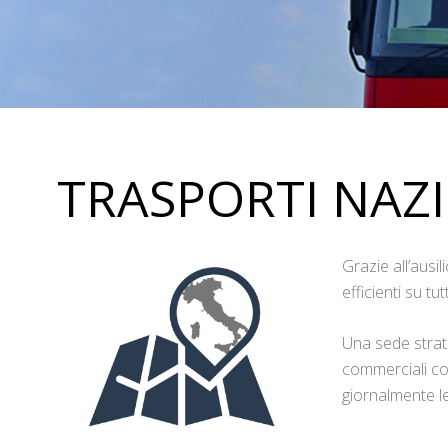
TRASPORTI NAZ
Grazie all’ausi
efficienti su tut
Una sede strat
commerciali con
giornalmente le