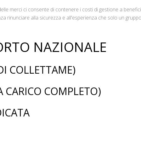
lle merci ci consente di contenere i costi di gestione a benefic
senza rinunciare alla sicurezza e all'esperienza che solo un grupp
PORTO NAZIONALE
I COLLETTAME)
A CARICO COMPLETO)
DICATA